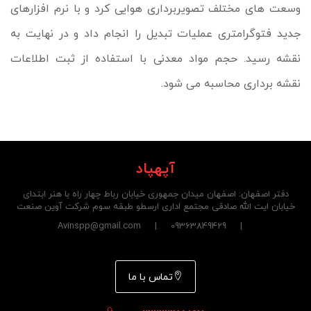
وسعت های مختلف تصویربرداری هوایی کرد و با نرم افزارهای
جدید فتوگرامتری عملیات تبدیل را انجام داد و در نهایت به
نقشه رسید. حجم مواد معدنی با استفاده از ثبت اطلاعات
نقشه برداری محاسبه می شود.
آپهپاد
دفتر اصفهان: اصفهان میدان جمهوری خیابان رباط چهار راه با هنر ابتدای
خیابان ایت الله صادقی مجتمع اداری ارسطو طبقه سوم شرکت آوین صنعت
| 09363849429 | Avinspp@gmail.com
تماس با ما