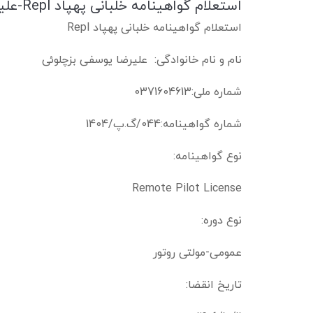
استعلام گواهینامه خلبانی پهپاد Repl-علیرضا یوسفی بزچلوئی
استعلام گواهینامه خلبانی پهپاد Repl
نام و نام خانوادگی: علیرضا یوسفی بزچلوئی
شماره ملی:0371604613
شماره گواهینامه:044/گ.پ/1404
نوع گواهینامه:
Remote Pilot License
نوع دوره:
عمومی-مولتی روتور
تاریخ انقضا: