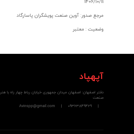
1406/10/11
مرجع صدور: آوین صنعت پویشگران پاسارگاد
وضعیت : معتبر
آپهپاد
دفتر اصفهان: اصفهان میدان جمهوری خیابان رباط چهار راه با هن
صنعت
| 09363849429 | Avinspp@gmail.com