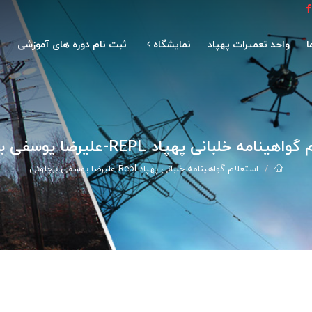
ا
واحد تعمیرات پهپاد
نمایشگاه
ثبت نام دوره های آموزشی
نمایشگاه ماینکس 2021
ینامه خلبانی پهپاد REPL-علیرضا یوسفی بزچلوئی
استعلام گواهینامه خلبانی پهپاد Repl-علیرضا یوسفی بزچلوئی