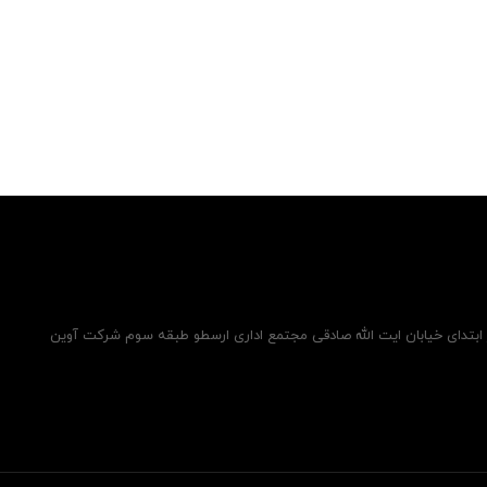
ر ابتدای خیابان ایت الله صادقی مجتمع اداری ارسطو طبقه سوم شرکت آوین