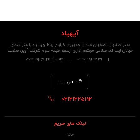
آپهپاد
دفتر اصفهان: اصفهان میدان جمهوری خیابان رباط چهار راه با هنر ابتدای
خیابان ایت الله صادقی مجتمع اداری ارسطو طبقه سوم شرکت آوین صنعت
| 09363849429 | Avinspp@gmail.com
تماس با ما
03131325192
لینک های سریع
خانه