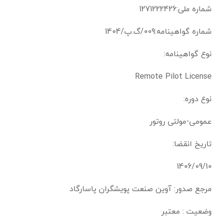
شماره ملی:1271222426
شماره گواهینامه:009/گ.پ/1404
نوع گواهینامه:
Remote Pilot License
نوع دوره:
عمومی-مولتی روتور
تاریخ انقضا:
1406/09/10
مرجع صدور: آوین صنعت پویشگران پاسارگاد
وضعیت : معتبر