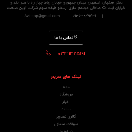
دفتر اصفهان: اصفهان میدان جمهوری خیابان رباط چهار راه با هنر ابتدای
خیابان ایت الله صادقی مجتمع اداری ارسطو طبقه سوم شرکت آوین صنعت
| 09363849429 | Avinspp@gmail.com
تماس با ما
03131325192
لینک های سریع
خانه
فروشگاه
اخبار
مقالات
گالري تصاوير
سوالات متداول
درباره ما