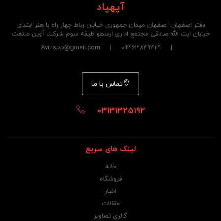
آپهپاد
دفتر اصفهان: اصفهان میدان جمهوری خیابان رباط چهار راه با هنر ابتدای
خیابان ایت الله صادقی مجتمع اداری ارسطو طبقه سوم شرکت آوین صنعت
| 09363849429 | Avinspp@gmail.com
تماس با ما
03131325192
لینک های سریع
خانه
فروشگاه
اخبار
مقالات
گالري تصاوير