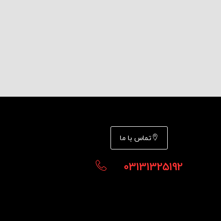
تماس با ما
03131325192