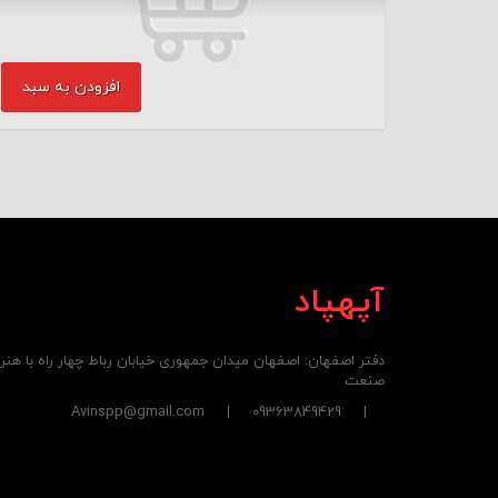
افزودن به سبد
آپهپاد
دفتر اصفهان: اصفهان میدان جمهوری خیابان رباط چهار راه با هن
صنعت
| 09363849429 | Avinspp@gmail.com