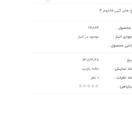
 های کپی فانتوم 4
محصول :
191864
ودی انبار :
موجود در انبار
انتی محصول :
یخ :
1401/3/28
اد نمایش :
1050 بازدید
اد نظرات :
0 نظر
یازدهی :