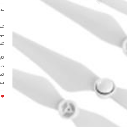
ملخ
کد 
موج
گار
تار
تعد
تعد
امت