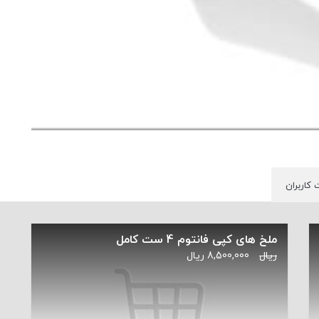
 کاربران
ملخ های کپی فانتوم 4 ست کامل
ریال
8,500,000
ریال