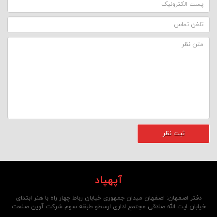
آپهپاد
دفتر اصفهان: اصفهان میدان جمهوری خیابان رباط چهار راه با هنر ابتدای
خیابان ایت الله صادقی مجتمع اداری ارسطو طبقه سوم شرکت آوین صنعت