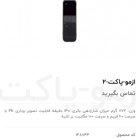
ازمو-پاکت-2
تماس بگيريد
وزن: 1172 گرم میزان شارژدهی باتری: 140 دقیقه قابلیت تصویر برداری 4k با
سرعت 60 فریم و سرعت 100 مگابیت بر ثانیه
کد محصول :
148844