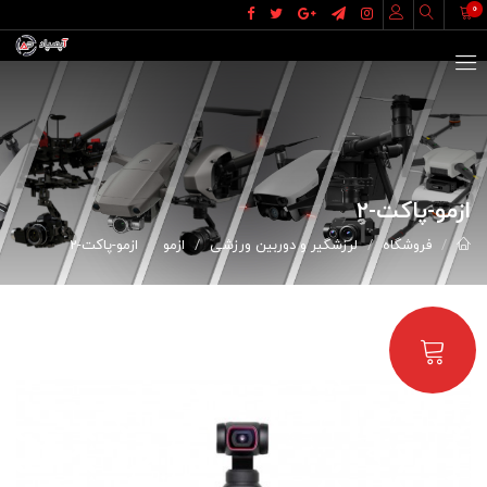
0
ازمو-پاکت-2
فروشگاه
لرزشگیر و دوربین ورزشی
ازمو
ازمو-پاکت-2