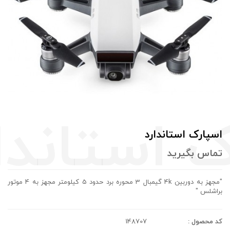
اسپارک استاندارد
تماس بگيريد
"مجهز به دوربین 4k گیمبال 3 محوره برد حدود 5 کیلومتر مجهز به 4 موتور
براشلس "
کد محصول :
148707