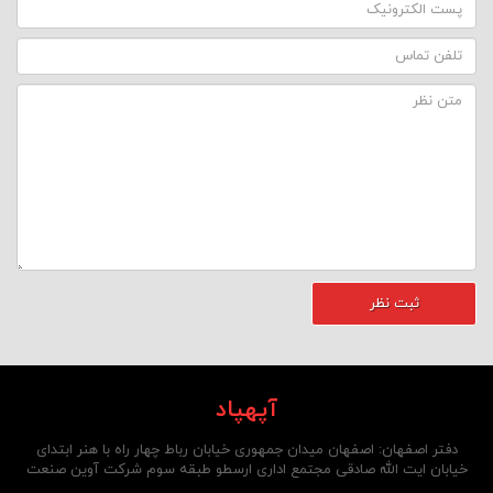
آپهپاد
دفتر اصفهان: اصفهان میدان جمهوری خیابان رباط چهار راه با هنر ابتدای
خیابان ایت الله صادقی مجتمع اداری ارسطو طبقه سوم شرکت آوین صنعت