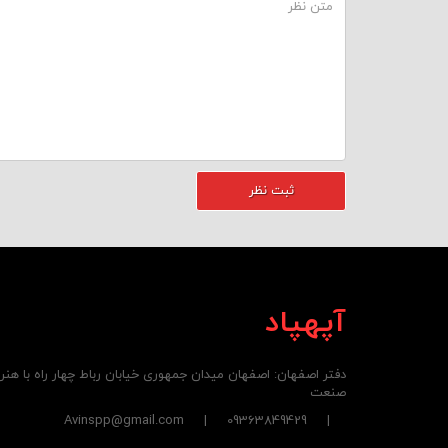
آپهپاد
دفتر اصفهان: اصفهان میدان جمهوری خیابان رباط چهار راه با هن
صنعت
| 09363849429 | Avinspp@gmail.com