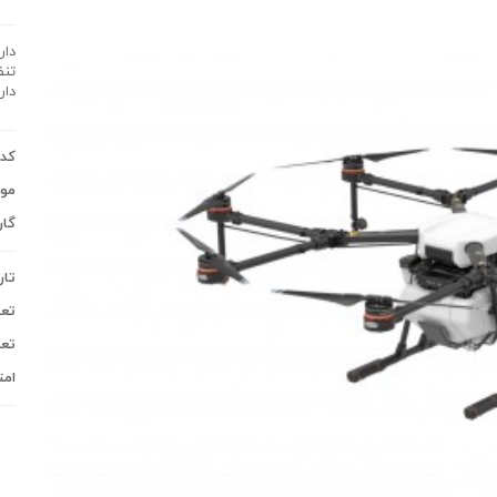
دارای 
کد 
موج
گار
تار
تعد
تعد
امت