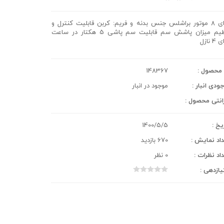
دارای 8 موتور براشلس جنس بدنه و فریم: کربن قابلیت کنترل و
تنظیم میزان پاشش سم قابلیت سم پاشی 5 هکتار در ساعت
4 نازل
محصول :
148367
ودی انبار :
موجود در انبار
انتی محصول :
یخ :
1400/5/5
اد نمایش :
670 بازدید
اد نظرات :
0 نظر
یازدهی :