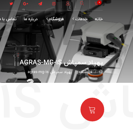
0
خانه
خدمات
فروشگاه
درباره ما
تماس با م
پهپاد سمپاش AGRAS-MG-1S
فروشگاه
پهپاد سمپاش agras-mg-1s