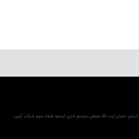
ر ابتدای خیابان ایت الله صادقی مجتمع اداری ارسطو طبقه سوم شرکت آوین