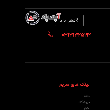
تماس با ما
03131325192
لینک های سریع
خانه
فروشگاه
اخبار